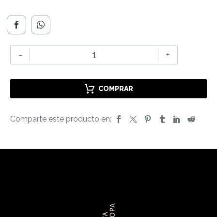
QUESO
-
+
MAITIA
(250
GR)
COMPRAR
cantidad
Comparte este producto en: