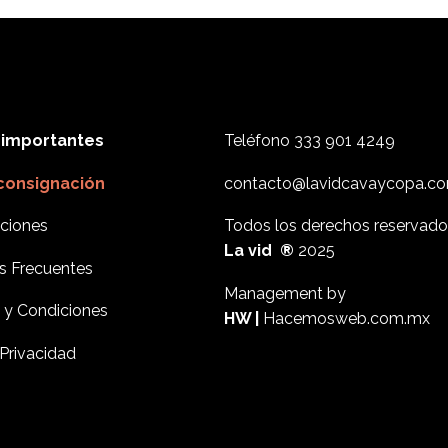
 importantes
Teléfono
333 901 4249
 consignación
contacto@lavidcavaycopa.c
ciones
Todos los derechos reservado
La vid ®
2025
s Frecuentes
Management by
 y Condiciones
HW |
Hacemosweb.com.mx
Privacidad