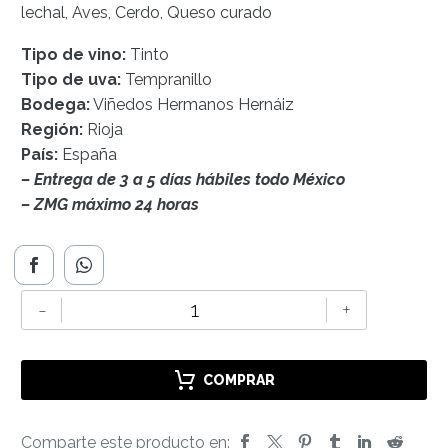
lechal, Aves, Cerdo, Queso curado
Tipo de vino:
Tinto
Tipo de uva:
Tempranillo
Bodega:
Viñedos Hermanos Hernáiz
Región:
Rioja
País:
España
– Entrega de 3 a 5 días hábiles todo México
– ZMG máximo 24 horas
Hermanos
-
+
Hernaiz
Las
Cenizas
COMPRAR
Rioja
cantidad
Comparte este producto en: