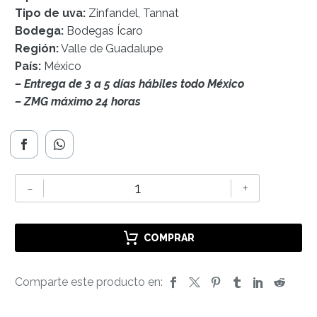
Tipo de uva:
Zinfandel, Tannat
Bodega:
Bodegas Ícaro
Región:
Valle de Guadalupe
País:
México
– Entrega de 3 a 5 días hábiles todo México
– ZMG máximo 24 horas
Hékate
-
+
cantidad
COMPRAR
Comparte este producto en: