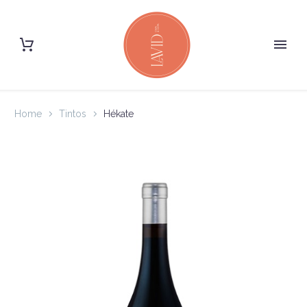
Home
Tintos
Hékate