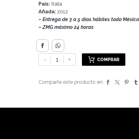
País:
Italia
Añada:
2012
– Entrega de 3 a 5 días hábiles todo México
– ZMG máximo 24 horas
Guado
-
+
COMPRAR
al
Tasso
Magnum,
Comparte este producto en:
2012
cantidad