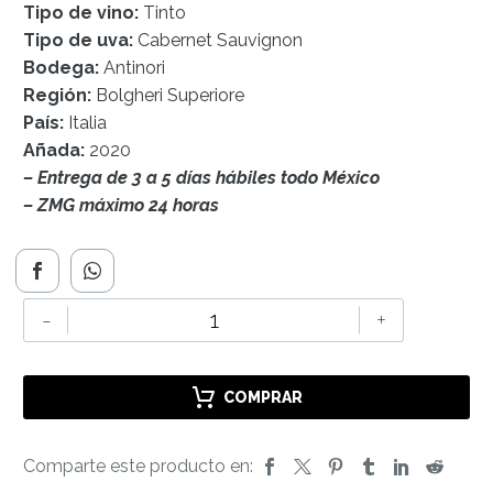
Tipo de vino:
Tinto
Tipo de uva:
Cabernet Sauvignon
Bodega:
Antinori
Región:
Bolgheri Superiore
País:
Italia
Añada:
2020
– Entrega de 3 a 5 días hábiles todo México
– ZMG máximo 24 horas
Guado
-
+
al
Tasso
2020
COMPRAR
cantidad
Comparte este producto en: