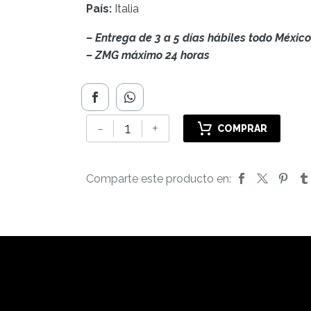
País:
Italia
– Entrega de 3 a 5 días hábiles todo México
– ZMG máximo 24 horas
Fontanafredda
-
+
COMPRAR
Alta
Langa
Limited
Comparte este producto en:
Edition
cantidad