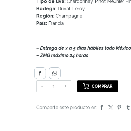
Tipo de uva:
Chardonnay, Pinot Meunier, Pi
Bodega:
Duval-Leroy
Región:
Champagne
País:
Francia
– Entrega de 3 a 5 días hábiles todo México
– ZMG máximo 24 horas
Duval-
-
+
COMPRAR
Leroy
Brut
Réserve
Comparte este producto en:
cantidad