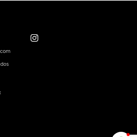
.com
ados
x