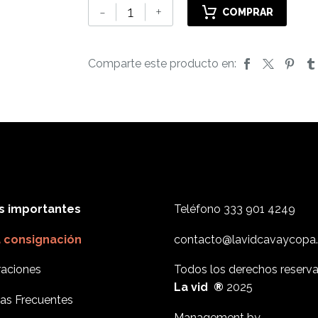
DONNAFUGATA
-
+
COMPRAR
ACEITE
DE
OLIVA
Comparte este producto en:
MILLEANNI
500
ML
cantidad
s importantes
Teléfono
333 901 4249
a consignación
contacto@lavidcavaycopa
aciones
Todos los derechos reserv
La vid ®
2025
as Frecuentes
Management by