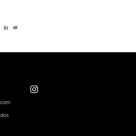
.com
ados