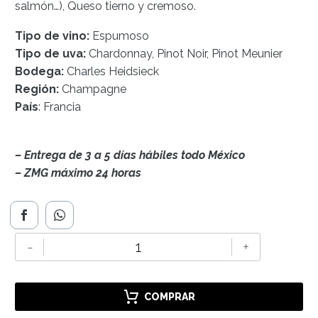
salmón…), Queso tierno y cremoso.
Tipo de vino:
Espumoso
Tipo de uva:
Chardonnay, Pinot Noir, Pinot Meunier
Bodega:
Charles Heidsieck
Región:
Champagne
País
:
Francia
– Entrega de 3 a 5 días hábiles todo México
– ZMG máximo 24 horas
Charles
-
+
Heidsieck
Brut
Réserve
COMPRAR
cantidad