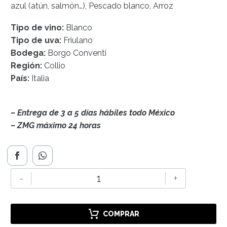
azul (atún, salmón…), Pescado blanco, Arroz
Tipo de vino:
Blanco
Tipo de uva:
Friulano
Bodega:
Borgo Conventi
Región:
Collio
País:
Italia
– Entrega de 3 a 5 días hábiles todo México
– ZMG máximo 24 horas
Borgo
-
+
Conventi
Friulano
Collio
COMPRAR
cantidad