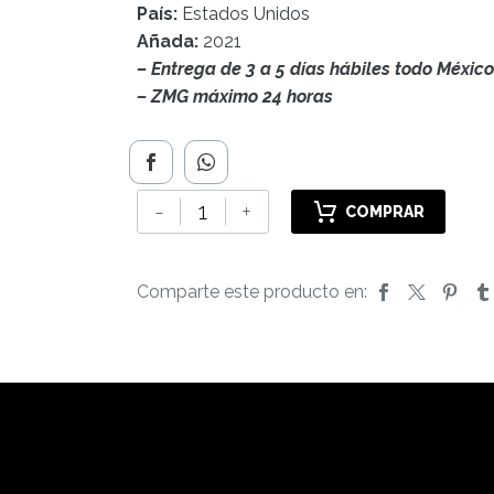
País:
Estados Unidos
Añada:
2021
– Entrega de 3 a 5 días hábiles todo México
– ZMG máximo 24 horas
Alexana
-
+
COMPRAR
Terroir
Series
Pinot
Comparte este producto en:
Noir
cantidad