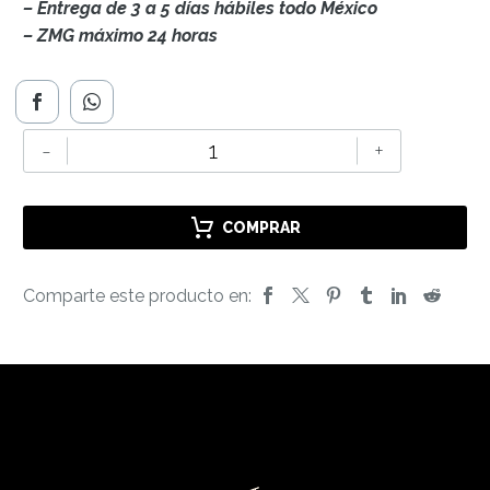
– Entrega de 3 a 5 días hábiles todo México
– ZMG máximo 24 horas
TAPON
-
+
LOLLIPOP
IN
SILICONE
COMPRAR
WHITE
IMB
Comparte este producto en:
cantidad