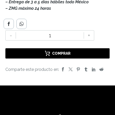
– Entrega de 3 a 5 días hábiles todo México
– ZMG máximo 24 horas
COPA
-
+
MASTERCLASS
70
EXCELLENCE
COMPRAR
cantidad
Comparte este producto en: